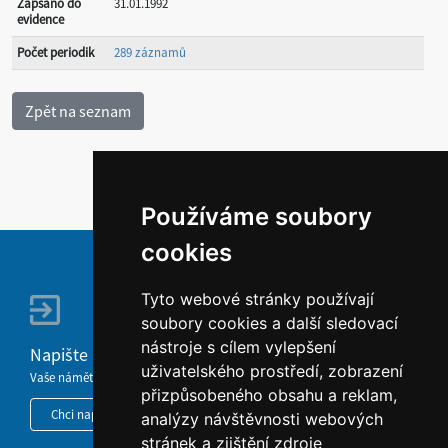
Zapsáno do
31.01.1992
evidence
Počet periodik
289 záznamů
Používáme soubory
cookies
Tyto webové stránky používají
soubory cookies a další sledovací
nástroje s cílem vylepšení
Napište nám
uživatelského prostředí, zobrazení
Vaše náměty, komentáře, připomínky a dotazy nezůstanou bez odezvy.
přizpůsobeného obsahu a reklam,
Chci napsat MKČR
analýzy návštěvnosti webových
stránek a zjištění zdroje