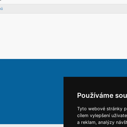
mů
Používáme sou
Tyto webové stránky po
cílem vylepšení uživat
a reklam, analýzy návš