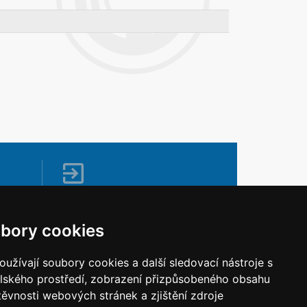
Napište nám
Vaše náměty, komentáře, připomínky a
bory cookies
dotazy nezůstanou bez odezvy.
Chci napsat MKČR
užívají soubory cookies a další sledovací nástroje s
elského prostředí, zobrazení přizpůsobeného obsahu
těvnosti webových stránek a zjištění zdroje