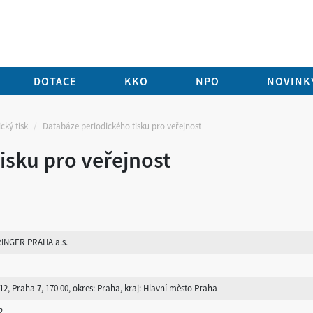
DOTACE
KKO
NPO
NOVINKY
cký tisk
Databáze periodického tisku pro veřejnost
isku pro veřejnost
INGER PRAHA a.s.
12, Praha 7, 170 00, okres: Praha, kraj: Hlavní město Praha
2