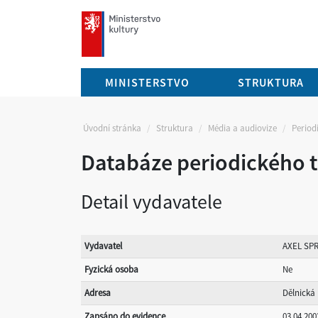
mkcr.cz
MINISTERSTVO
STRUKTURA
Úvodní stránka
Struktura
Média a audiovize
Periodi
Databáze periodického t
Detail vydavatele
Vydavatel
AXEL SPR
Fyzická osoba
Ne
Adresa
Dělnická 
Zapsáno do evidence
03.04.200