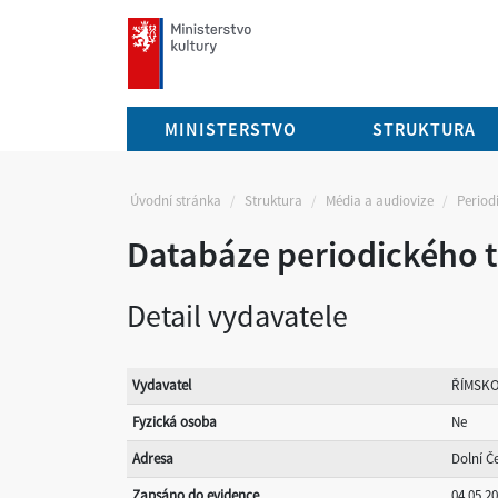
mkcr.cz
MINISTERSTVO
STRUKTURA
Úvodní stránka
Struktura
Média a audiovize
Periodi
Databáze periodického t
Detail vydavatele
Vydavatel
ŘÍMSKO
Fyzická osoba
Ne
Adresa
Dolní Č
Zapsáno do evidence
04.05.2