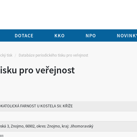
DOTACE
KKO
NPO
NOVINKY
cký tisk
Databáze periodického tisku pro veřejnost
isku pro veřejnost
KATOLICKÁ FARNOST U KOSTELA SV. KŘÍŽE
eská 3, Znojmo, 66902, okres: Znojmo, kraj: Jihomoravský
001