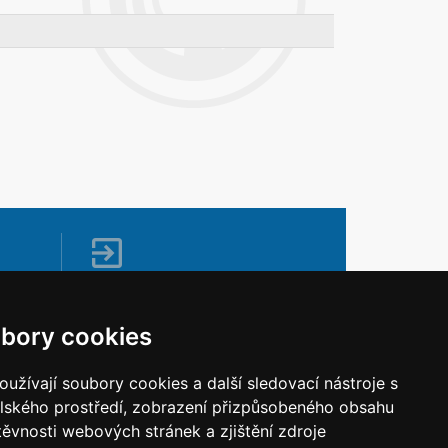
Napište nám
Vaše náměty, komentáře, připomínky a
bory cookies
dotazy nezůstanou bez odezvy.
Chci napsat MKČR
užívají soubory cookies a další sledovací nástroje s
elského prostředí, zobrazení přizpůsobeného obsahu
těvnosti webových stránek a zjištění zdroje