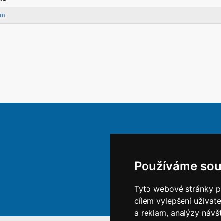
am
Používáme sou
Tyto webové stránky po
cílem vylepšení uživat
a reklam, analýzy návš