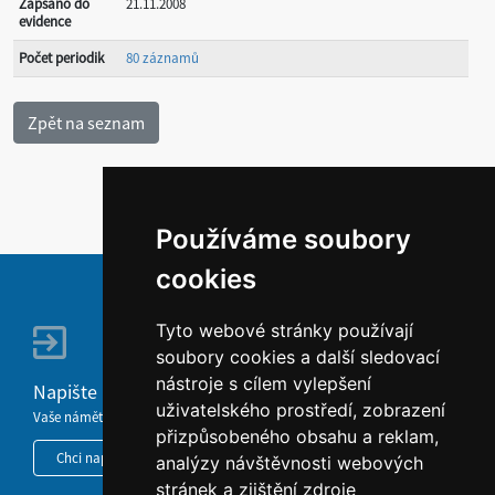
Zapsáno do
21.11.2008
evidence
Počet periodik
80 záznamů
Používáme soubory
cookies
Tyto webové stránky používají
soubory cookies a další sledovací
nástroje s cílem vylepšení
Napište nám
uživatelského prostředí, zobrazení
Vaše náměty, komentáře, připomínky a dotazy nezůstanou bez odezvy.
přizpůsobeného obsahu a reklam,
Chci napsat MKČR
analýzy návštěvnosti webových
stránek a zjištění zdroje