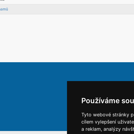
znamů
Používáme sou
Tyto webové stránky po
cílem vylepšení uživat
a reklam, analýzy návš