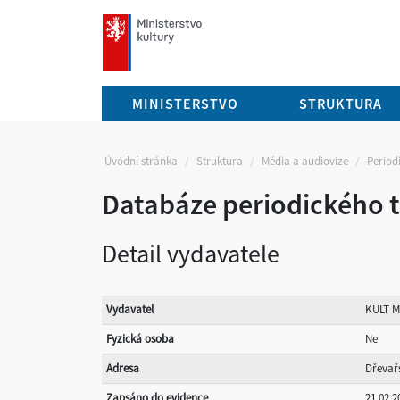
mkcr.cz
MINISTERSTVO
STRUKTURA
Úvodní stránka
Struktura
Média a audiovize
Periodi
Databáze periodického t
Detail vydavatele
Vydavatel
KULT ME
Fyzická osoba
Ne
Adresa
Dřevařs
Zapsáno do evidence
21.02.2