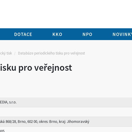
DOTACE
KKO
NPO
NOVINKY
cký tisk
Databáze periodického tisku pro veřejnost
isku pro veřejnost
DIA, s.r.o.
ká 868/28, Brno, 602 00, okres: Brno, kraj: Jihomoravský
005