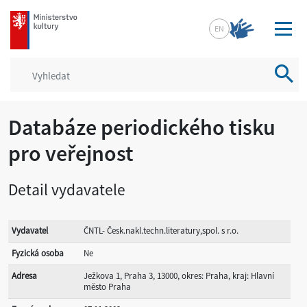
mkcr.cz
EN
Vyhled
Databáze periodického tisku
pro veřejnost
Detail vydavatele
Vydavatel
ČNTL- Česk.nakl.techn.literatury,spol. s r.o.
Fyzická osoba
Ne
Adresa
Ježkova 1, Praha 3, 13000, okres: Praha, kraj: Hlavní
město Praha