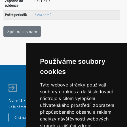
Zapsáno do
07.11.2002
evidence
Počet periodik
5 záznamů
Používáme soubory
cookies
Tyto webové stránky používají
soubory cookies a další sledovací
nástroje s cílem vylepšení
Napište nám
uživatelského prostředí, zobrazení
Vaše náměty, komentáře, připomínky a dotazy nezůstanou bez odezvy.
přizpůsobeného obsahu a reklam,
Chci napsat MKČR
analýzy návštěvnosti webových
stránek a zjištění zdroje