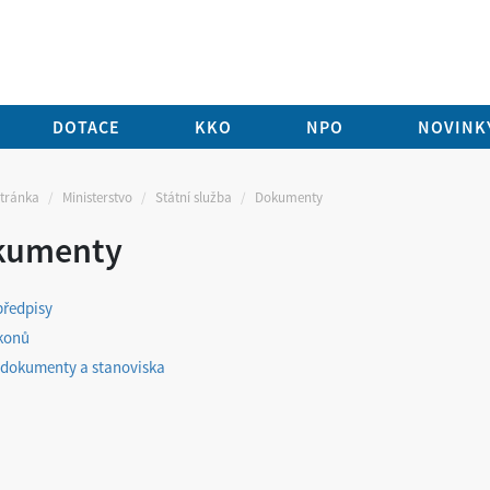
DOTACE
KKO
NPO
NOVINKY
stránka
Ministerstvo
Státní služba
Dokumenty
kumenty
předpisy
konů
 dokumenty a stanoviska