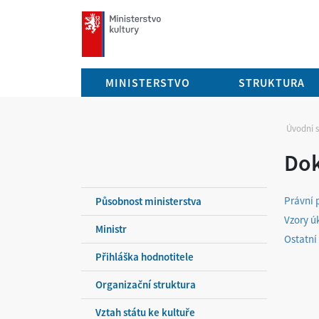
mkcr.cz
MINISTERSTVO
STRUKTURA
Úvodní 
Do
Právní 
Působnost ministerstva
Vzory ú
Ministr
Ostatní
Přihláška hodnotitele
Organizační struktura
Vztah státu ke kultuře