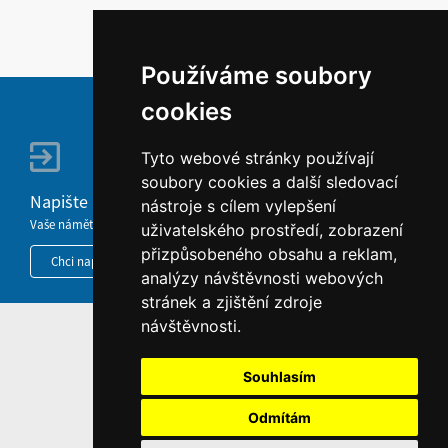
Používáme soubory
cookies
Tyto webové stránky používají
soubory cookies a další sledovací
Napište nám
nástroje s cílem vylepšení
Vaše náměty, komentáře, připomínky a dotazy nezůstanou bez odezvy.
uživatelského prostředí, zobrazení
přizpůsobeného obsahu a reklam,
Chci napsat MKČR
analýzy návštěvnosti webových
stránek a zjištění zdroje
návštěvnosti.
HOME
INFORMACE O WEBU
Souhlasím
Odmítám