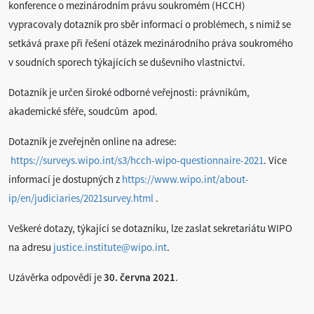
konference o mezinárodním právu soukromém (HCCH)
vypracovaly dotazník pro sběr informací o problémech, s nimiž se
setkává praxe při řešení otázek mezinárodního práva soukromého
v soudních sporech týkajících se duševního vlastnictví.
Dotazník je určen široké odborné veřejnosti: právníkům,
akademické sféře, soudcům apod.
Dotazník je zveřejněn online na adrese:
https://surveys.wipo.int/s3/hcch-wipo-questionnaire-2021
. Více
informací je dostupných z
https://www.wipo.int/about-
ip/en/judiciaries/2021survey.html
.
Veškeré dotazy, týkající se dotazníku, lze zaslat sekretariátu WIPO
na adresu
justice.institute@wipo.int
.
Uzávěrka odpovědí je
30. června 2021
.