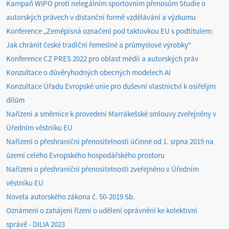
Kampaň WIPO proti nelegálním sportovním přenosům Studie o
autorských právech v distanční formě vzdělávání a výzkumu
Konference „Zeměpisná označení pod taktovkou EU s podtitulem:
Jak chránit české tradiční řemeslné a průmyslové výrobky“
Konference CZ PRES 2022 pro oblast médií a autorských práv
Konzultace o důvěryhodných obecných modelech AI
Konzultace Úřadu Evropské unie pro duševní vlastnictví k osiřelým
dílům
Nařízení a směrnice k provedení Marrákešské smlouvy zveřejněny v
Úředním věstníku EU
Nařízení o přeshraniční přenositelnosti účinné od 1. srpna 2019 na
území celého Evropského hospodářského prostoru
Nařízení o přeshraniční přenositelnosti zveřejněno v Úředním
věstníku EU
Novela autorského zákona č. 50-2019 Sb.
Oznámení o zahájení řízení o udělení oprávnění ke kolektivní
správě - DILIA 2023