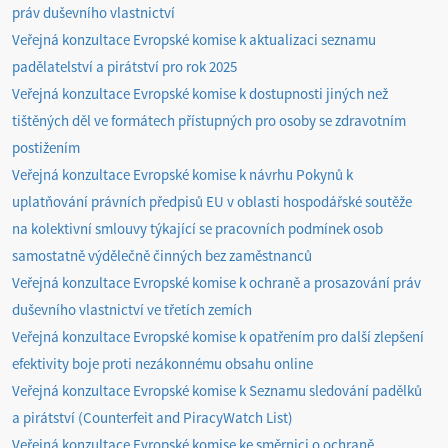
práv duševního vlastnictví
Veřejná konzultace Evropské komise k aktualizaci seznamu
padělatelství a pirátství pro rok 2025
Veřejná konzultace Evropské komise k dostupnosti jiných než
tištěných děl ve formátech přístupných pro osoby se zdravotním
postižením
Veřejná konzultace Evropské komise k návrhu Pokynů k
uplatňování právních předpisů EU v oblasti hospodářské soutěže
na kolektivní smlouvy týkající se pracovních podmínek osob
samostatně výdělečně činných bez zaměstnanců
Veřejná konzultace Evropské komise k ochraně a prosazování práv
duševního vlastnictví ve třetích zemích
Veřejná konzultace Evropské komise k opatřením pro další zlepšení
efektivity boje proti nezákonnému obsahu online
Veřejná konzultace Evropské komise k Seznamu sledování padělků
a pirátství (Counterfeit and PiracyWatch List)
Veřejná konzultace Evropské komise ke směrnici o ochraně