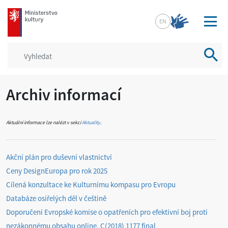
mkcr.cz
EN
Vyhled
Archiv informací
Aktuální informace lze nalézt v sekci
Aktuality
.
Akční plán pro duševní vlastnictví
Ceny DesignEuropa pro rok 2025
Cílená konzultace ke Kulturnímu kompasu pro Evropu
Databáze osiřelých děl v češtině
Doporučení Evropské komise o opatřeních pro efektivní boj proti
nezákonnému obsahu online, C(2018) 1177 final