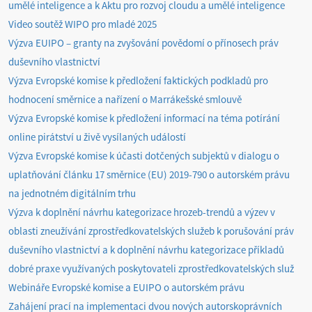
umělé inteligence a k Aktu pro rozvoj cloudu a umělé inteligence
Video soutěž WIPO pro mladé 2025
Výzva EUIPO – granty na zvyšování povědomí o přínosech práv
duševního vlastnictví
Výzva Evropské komise k předložení faktických podkladů pro
hodnocení směrnice a nařízení o Marrákešské smlouvě
Výzva Evropské komise k předložení informací na téma potírání
online pirátství u živě vysílaných událostí
Výzva Evropské komise k účasti dotčených subjektů v dialogu o
uplatňování článku 17 směrnice (EU) 2019-790 o autorském právu
na jednotném digitálním trhu
Výzva k doplnění návrhu kategorizace hrozeb-trendů a výzev v
oblasti zneužívání zprostředkovatelských služeb k porušování práv
duševního vlastnictví a k doplnění návrhu kategorizace příkladů
dobré praxe využívaných poskytovateli zprostředkovatelských služ
Webináře Evropské komise a EUIPO o autorském právu
Zahájení prací na implementaci dvou nových autorskoprávních