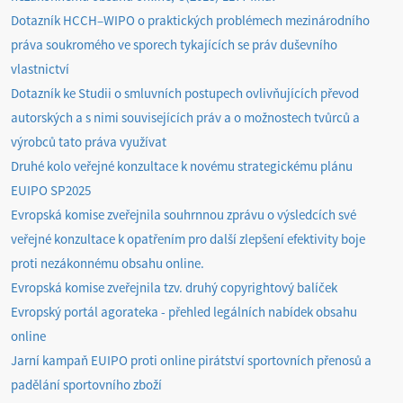
Dotazník HCCH–WIPO o praktických problémech mezinárodního
práva soukromého ve sporech tykajících se práv duševního
vlastnictví
Dotazník ke Studii o smluvních postupech ovlivňujících převod
autorských a s nimi souvisejících práv a o možnostech tvůrců a
výrobců tato práva využívat
Druhé kolo veřejné konzultace k novému strategickému plánu
EUIPO SP2025
Evropská komise zveřejnila souhrnnou zprávu o výsledcích své
veřejné konzultace k opatřením pro další zlepšení efektivity boje
proti nezákonnému obsahu online.
Evropská komise zveřejnila tzv. druhý copyrightový balíček
Evropský portál agorateka - přehled legálních nabídek obsahu
online
Jarní kampaň EUIPO proti online pirátství sportovních přenosů a
padělání sportovního zboží