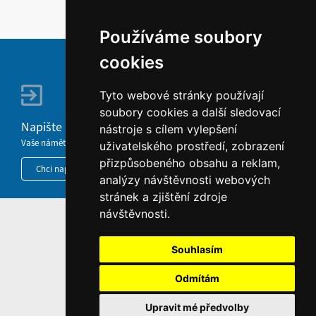
Používáme soubory
cookies
Tyto webové stránky používají
soubory cookies a další sledovací
Napište nám
nástroje s cílem vylepšení
Vaše náměty, komentáře, připomínky a dotazy nezůstanou bez odezvy.
uživatelského prostředí, zobrazení
přizpůsobeného obsahu a reklam,
Chci napsat MKČR
analýzy návštěvnosti webových
stránek a zjištění zdroje
návštěvnosti.
HOME
INFORMACE O WEBU
Souhlasím
Odmítám
Upravit mé předvolby