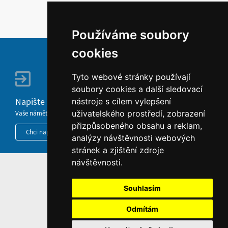
Používáme soubory
cookies
Tyto webové stránky používají
soubory cookies a další sledovací
Napište nám
nástroje s cílem vylepšení
uživatelského prostředí, zobrazení
Vaše náměty, komentáře, připomínky a dotazy nezůstanou bez odezvy.
přizpůsobeného obsahu a reklam,
Chci napsat MKČR
analýzy návštěvnosti webových
stránek a zjištění zdroje
návštěvnosti.
HOME
Souhlasím
INFORMACE O WEBU
Odmítám