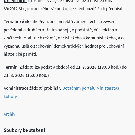
Určeno pro:
Zapsané ústavy ve smyslu § 402 a násl. zákona č.
89/2012 Sb., občanského zákoníku, ve znění pozdějších předpisů.
Tematický okruh:
Realizace projektů zaměřených na zvýšení
povědomí o druhém a třetím odboji, o podstatě, důsledcích a
zločinech totalitních režimů, nacistického a komunistického, a o
významu úsilí o zachování demokratických hodnot pro uchování
historické paměti.
Termín:
Žádosti lze podat v období
od 21. 7. 2026 (13:00 hod.) do
21. 8. 2026 (15:00 hod.)
Administrace žádostí probíhá v
Dotačním portálu Ministerstva
kultury
.
Archiv
Soubory ke stažení