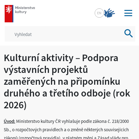
mkcr.cz
EN
Vyhled
Kulturní aktivity – Podpora
výstavních projektů
zaměřených na připomínku
druhého a třetího odboje (rok
2026)
Úvod:
Ministerstvo kultury ČR vyhlašuje podle zákona č. 218/2000
Sb., o rozpočtových pravidlech a o změně některých souvisejících
zákonů (rozpočtová pravidla), v platném znění a Zásad vlády pro