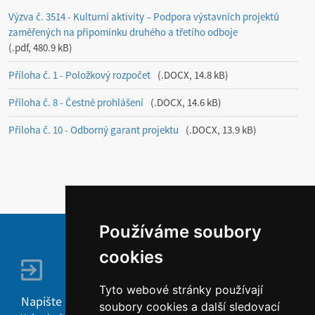
Výzva č. 3514 - Kulturní aktivity – Podpora výstavních projektů
zaměřených na připomínku druhého a třetího odboje
.pdf, 480.9 kB
Příloha č. 1 - Položkový rozpočet
.DOCX, 14.8 kB
Příloha č. 8 - Čestné prohlášení
.DOCX, 14.6 kB
Příloha č. 10 - Odborný garant projektu
.DOCX, 13.9 kB
Používáme soubory
cookies
Tyto webové stránky používají
Napište nám
soubory cookies a další sledovací