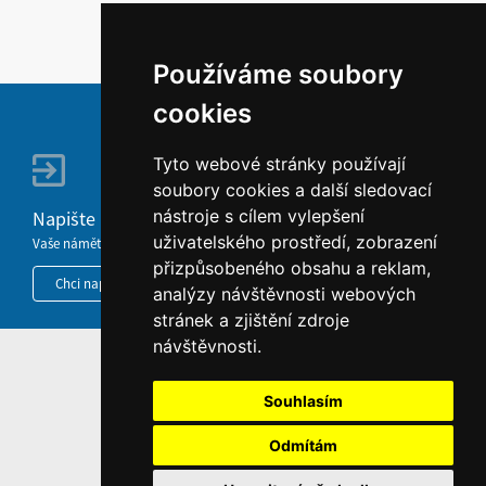
Používáme soubory
cookies
Tyto webové stránky používají
soubory cookies a další sledovací
nástroje s cílem vylepšení
Napište nám
uživatelského prostředí, zobrazení
Vaše náměty, komentáře, připomínky a dotazy nezůstanou bez odezvy.
přizpůsobeného obsahu a reklam,
Chci napsat MKČR
analýzy návštěvnosti webových
stránek a zjištění zdroje
návštěvnosti.
HOME
Souhlasím
INFORMACE O WEBU
Odmítám