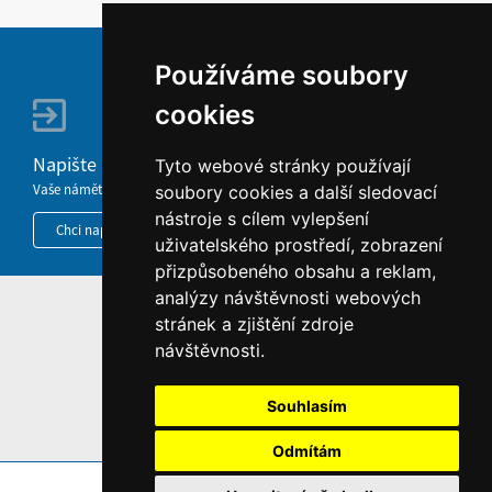
Používáme soubory
cookies
Napište nám
Tyto webové stránky používají
Vaše náměty, komentáře, připomínky a dotazy nezůstanou bez odezvy.
soubory cookies a další sledovací
nástroje s cílem vylepšení
Chci napsat MKČR
uživatelského prostředí, zobrazení
přizpůsobeného obsahu a reklam,
analýzy návštěvnosti webových
HOME
stránek a zjištění zdroje
návštěvnosti.
INFORMACE O WEBU
Souhlasím
Odmítám