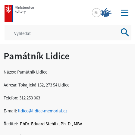
mkcr.cz
EN
Vyhled
Památník Lidice
Název: Památník Lidice
Adresa: Tokajická 152, 273 54 Lidice
Telefon: 312 253 063
E-mail:
lidice@lidice-memorial.cz
Ředitel:
PhDr. Eduard Stehlík, Ph. D., MBA