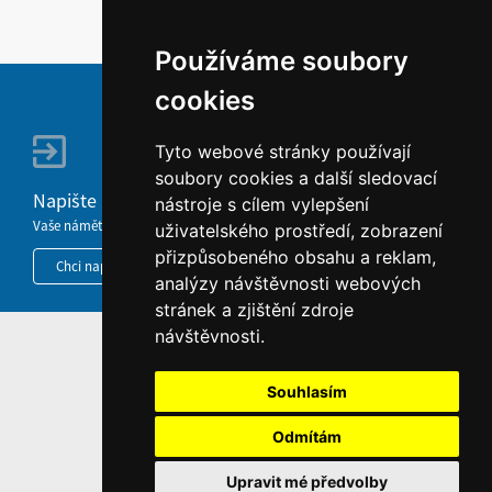
Používáme soubory
cookies
Tyto webové stránky používají
soubory cookies a další sledovací
Napište nám
nástroje s cílem vylepšení
Vaše náměty, komentáře, připomínky a dotazy nezůstanou bez odezvy.
uživatelského prostředí, zobrazení
přizpůsobeného obsahu a reklam,
Chci napsat MKČR
analýzy návštěvnosti webových
stránek a zjištění zdroje
návštěvnosti.
HOME
INFORMACE O WEBU
Souhlasím
Odmítám
Upravit mé předvolby