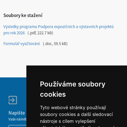
Soubory ke stažení
Výsledky programu Podpora expozičních a výstavních projektů
pro rok 2026
.pdf, 222.7 kB
Formulář vyúčtování
.doc, 59.5 kB
Používáme soubory
cookies
Tyto webové stránky používají
Napište nám
soubory cookies a další sledovací
Vaše náměty, komentáře, připomínky a dotazy nezůstanou bez odezvy.
nástroje s cílem vylepšení