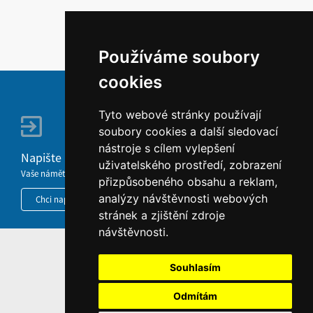
Používáme soubory
cookies
Tyto webové stránky používají
soubory cookies a další sledovací
nástroje s cílem vylepšení
Napište nám
uživatelského prostředí, zobrazení
Vaše náměty, komentáře, připomínky a dotazy nezůstanou bez odezvy.
přizpůsobeného obsahu a reklam,
analýzy návštěvnosti webových
Chci napsat MKČR
stránek a zjištění zdroje
návštěvnosti.
HOME
Souhlasím
INFORMACE O WEBU
Odmítám