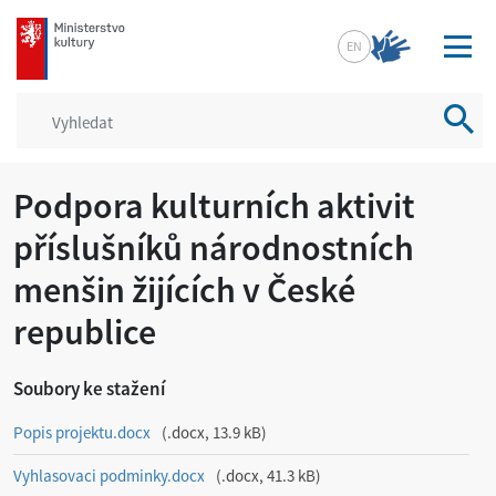
mkcr.cz
EN
Vyhled
Podpora kulturních aktivit
příslušníků národnostních
menšin žijících v České
republice
Soubory ke stažení
Popis projektu.docx
.docx, 13.9 kB
Vyhlasovaci podminky.docx
.docx, 41.3 kB