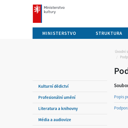
mkcr.cz
MINISTERSTVO
STRUKTURA
Úvodní 
Podpo
Pod
Soubor
Kulturní dědictví
Popis p
Profesionální umění
Podpora
Literatura a knihovny
Média a audiovize