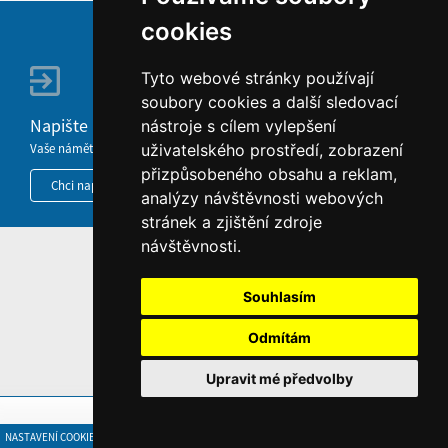
cookies
Tyto webové stránky používají
soubory cookies a další sledovací
Napište nám
nástroje s cílem vylepšení
Vaše náměty, komentáře, připomínky a dotazy nezůstanou bez odezvy.
uživatelského prostředí, zobrazení
přizpůsobeného obsahu a reklam,
Chci napsat MKČR
analýzy návštěvnosti webových
stránek a zjištění zdroje
návštěvnosti.
HOME
Souhlasím
INFORMACE O WEBU
Odmítám
Upravit mé předvolby
NASTAVENÍ COOKIES