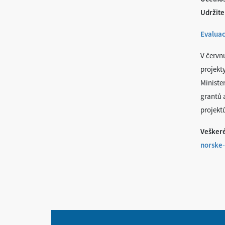
Udržite
Evaluac
V červn
projekt
Minister
grantů a
projekt
Veškeré
norske