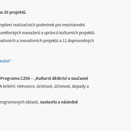
o 30 projektů.
zlepšení realizačních podmínek pro mezinárodní
í uměleckých manažerů a správců kulturních projektů.
reativních a inovativních projektů a 11 doprovodných
umění“
Programu CZ06 – „Kulturní dědictví a současné
ritérií: relevance, účelnost, účinnost, dopady a
 programových oblastí,
nastavilo a následně