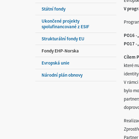
Evropsk
V progr
Státní fondy
Ukončené projekty
Program
spolufinancované z ESIF
PO16 -„
Strukturální fondy EU
PO17 -„
Fondy EHP-Norska
Cílem 
Evropská unie
které ma
identit
Národní plán obnovy
V rámci
bylo mo
partners
doprovo
Real
Zprostř
Partner