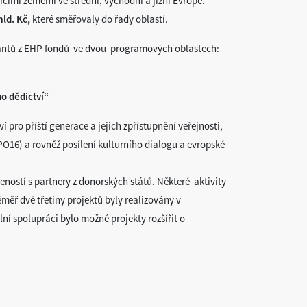
ícími zeměmi ve střední, východní a jižní Evropě.
ld. Kč,
které směřovaly do řady oblastí.
rantů z EHP fondů ve dvou programových oblastech:
o dědictví
“
 pro příští generace a jejich zpřístupnění veřejnosti,
(PO16) a rovněž posílení kulturního dialogu a evropské
ností s partnery z donorských států. Některé aktivity
měř dvě třetiny projektů byly realizovány v
lní spolupráci bylo možné projekty rozšířit o