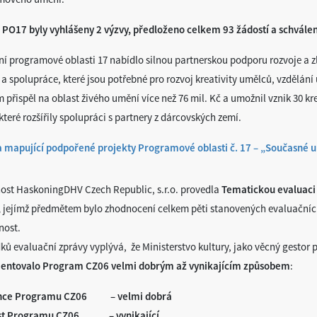
 PO17 byly vyhlášeny 2 výzvy, předloženo celkem 93 žádostí a schválen
í programové oblasti 17 nabídlo silnou partnerskou podporu rozvoje a 
a spolupráce, které jsou potřebné pro rozvoj kreativity umělců, vzdělán
 přispěl na oblast živého umění více než 76 mil. Kč a umožnil vznik 30 k
 které rozšířily spolupráci s partnery z dárcovských zemí.
 mapující podpořené projekty Programové oblasti č. 17 – „Současné 
ost HaskoningDHV Czech Republic, s.r.o. provedla
Tematickou evaluaci 
,
jejímž předmětem bylo zhodnocení celkem pěti stanovených evaluačních k
nost.
dků evaluační zprávy vyplývá, že Ministerstvo kultury, jako věcný gestor
entovalo Program CZ06 velmi dobrým až vynikajícím způsobem
:
nce Programu CZ06 – velmi dobrá
st Programu CZ06 – vynikající