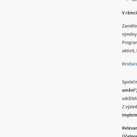
V rámci
Zaměřen
výměny 
Program
aktivit,
Brožura
Společn
umění“
udržitel
Z výsle
implem
Releva
Účelno