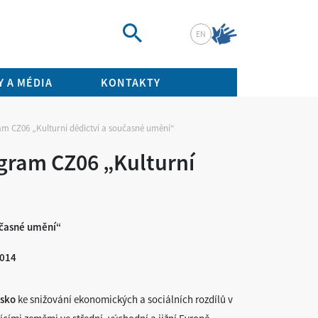
EN
Vyhledat
 A MÉDIA
KONTAKTY
m CZ06 „Kulturní dědictví a současné umění“
gram CZ06 „Kulturní
učasné umění“
2014
rsko
ke snižování ekonomických a sociálních rozdílů v