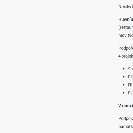
Norsk
Hlavním
(restau
movitýc
Podpoře
4 proje
Sb
Pí
Fi
Pa
V rámci
Podpora
památky