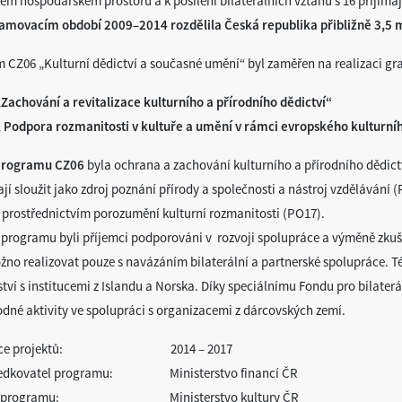
ém hospodářském prostoru a k posílení bilaterálních vztahů s 16 přijímaj
amovacím období 2009–2014 rozdělila Česká republika přibližně 3,5 m
 CZ06 „Kulturní dědictví a současné umění“ byl zaměřen na realizaci g
Zachování a revitalizace kulturního a přírodního dědictví“
 Podpora rozmanitosti v kultuře a umění v rámci evropského kulturníh
Programu CZ06
byla ochrana a zachování kulturního a přírodního dědictví
jí sloužit jako zdroj poznání přírody a společnosti a nástroj vzdělávání 
y prostřednictvím porozumění kulturní rozmanitosti (PO17).
 programu byli příjemci podporováni v rozvoji spolupráce a výměně zkuše
žno realizovat pouze s navázáním bilaterální a partnerské spolupráce. Té
tví s institucemi z Islandu a Norska. Díky speciálnímu Fondu pro bilaterá
dné aktivity ve spolupráci s organizacemi z dárcovských zemí.
izace projektů: 2014 – 2017
edkovatel programu:
Ministerstvo financí ČR
 programu:
Ministerstvo kultury ČR