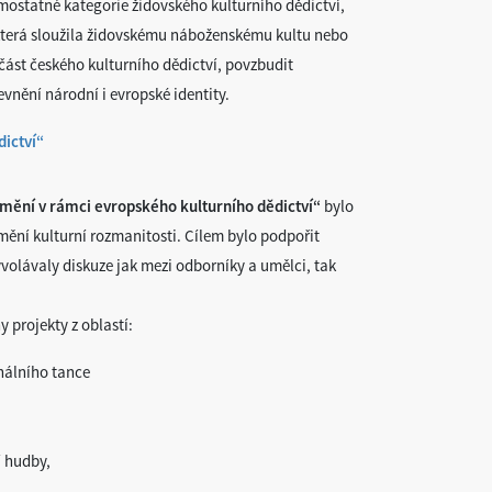
ostatné kategorie židovského kulturního dědictví,
která sloužila židovskému náboženskému kultu nebo
část českého kulturního dědictví, povzbudit
evnění národní i evropské identity.
dictví“
mění v rámci evropského kulturního dědictví“
bylo
mění kulturní rozmanitosti. Cílem bylo podpořit
yvolávaly diskuze jak mezi odborníky a umělci, tak
projekty z oblastí:
nálního tance
í hudby,