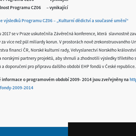
lnost Programu CZ06 – vynikající
e výsledků Programu CZ06 – „Kulturní dědictví a současné umění“
u 2017 se v Praze uskutečnila Závěrečná konference, která slavnostně zav
y za více než půl miliardy korun. V prostorách nově zrekonstruovaného 
stva financí ČR, Norské kulturní rady, Velvyslanectví Norského království
 norskými partnery projektů, aby shrnuli a zhodnotili výsledky tříletého 
ů a doporučení pro přípravu dalšího období EHP fondů v České republice.
 informace o programovém období 2009- 2014 jsou zveřejněny na
htt
-fondy-2009-2014