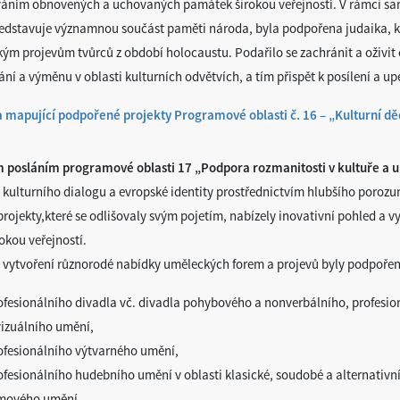
váním obnovených a uchovaných památek širokou veřejností. V rámci sam
ředstavuje významnou součást paměti národa, byla podpořena judaika, 
ým projevům tvůrců z období holocaustu. Podařilo se zachránit a oživit 
ní a výměnu v oblasti kulturních odvětvích, a tím přispět k posílení a up
 mapující podpořené projekty Programové oblasti č. 16 – „Kulturní dě
 posláním programové oblasti 17 „Podpora rozmanitosti v kultuře a u
í kulturního dialogu a evropské identity prostřednictvím hlubšího porozu
projekty,které se odlišovaly svým pojetím, nabízely inovativní pohled a v
okou veřejností.
 vytvoření různorodé nabídky uměleckých forem a projevů byly podpořeny 
ofesionálního divadla vč. divadla pohybového a nonverbálního, profesio
vizuálního umění,
ofesionálního výtvarného umění,
ofesionálního hudebního umění v oblasti klasické, soudobé a alternativn
lmového umění.