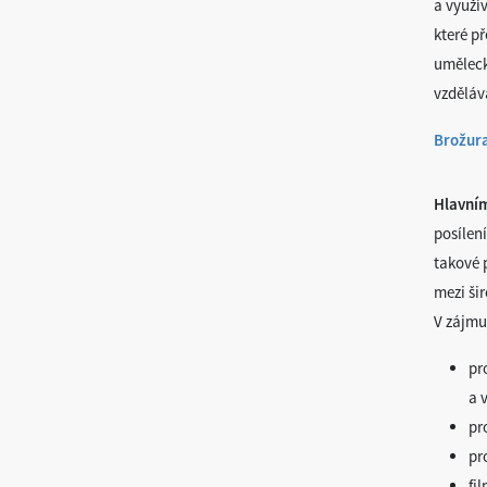
a využí
které p
uměleck
vzdělává
Brožura
Hlavním
posílen
takové 
mezi šir
V zájmu
pr
a 
pr
pr
fi