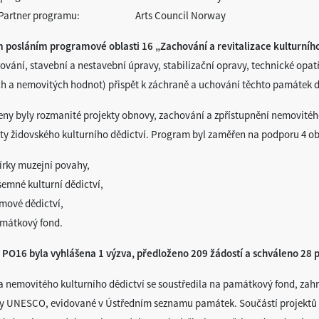
ý Partner programu: Arts Council Norway
 posláním programové oblasti 16 „Zachování a revitalizace kulturního
rování, stavební a nestavební úpravy, stabilizační opravy, technické opa
h a nemovitých hodnot) přispět k záchraně a uchování těchto památek 
ny byly rozmanité projekty obnovy, zachování a zpřístupnění nemovitého
kty židovského kulturního dědictví. Program byl zaměřen na podporu 4 ob
írky muzejní povahy,
semné kulturní dědictví,
lmové dědictví,
mátkový fond.
 PO16 byla vyhlášena 1 výzva, předloženo 209 žádostí a schváleno 28 p
 nemovitého kulturního dědictví se soustředila na památkový fond, zahr
 UNESCO, evidované v Ústředním seznamu památek. Součástí projektů byl