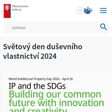
mkcr.cz
EN
Vyhled
Světový den duševního
vlastnictví 2024