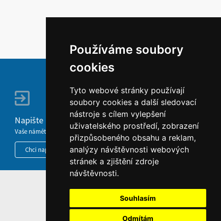
Používáme soubory
cookies
Tyto webové stránky používají
soubory cookies a další sledovací
nástroje s cílem vylepšení
Napište nám
uživatelského prostředí, zobrazení
Vaše náměty, komentáře, připomínky a dotazy nezůstanou bez odezvy.
přizpůsobeného obsahu a reklam,
analýzy návštěvnosti webových
Chci napsat MKČR
stránek a zjištění zdroje
návštěvnosti.
HOME
Souhlasím
INFORMACE O WEBU
Odmítám