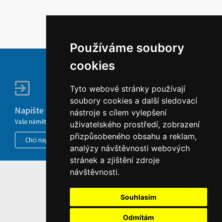
Používáme soubory
cookies
Tyto webové stránky používají
soubory cookies a další sledovací
Napište nám
nástroje s cílem vylepšení
Vaše náměty, komentáře, připomínky a dotazy nezůstanou bez odezvy.
uživatelského prostředí, zobrazení
přizpůsobeného obsahu a reklam,
Chci napsat MKČR
analýzy návštěvnosti webových
stránek a zjištění zdroje
návštěvnosti.
HOME
INFORMACE O WEBU
Souhlasím
Odmítám