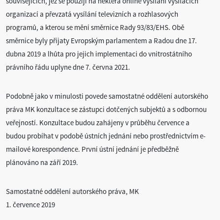
souvisejících, jež se použijí na některá online vysílání vysílacích
organizací a převzatá vysílání televizních a rozhlasových
programů, a kterou se mění směrnice Rady 93/83/EHS. Obě
směrnice byly přijaty Evropským parlamentem a Radou dne 17.
dubna 2019 a lhůta pro jejich implementaci do vnitrostátního
právního řádu uplyne dne 7. června 2021.
Podobně jako v minulosti povede samostatné oddělení autorského
práva MK konzultace se zástupci dotčených subjektů a s odbornou
veřejností. Konzultace budou zahájeny v průběhu července a
budou probíhat v podobě ústních jednání nebo prostřednictvím e-
mailové korespondence. První ústní jednání je předběžně
plánováno na září 2019.
Samostatné oddělení autorského práva, MK
1. července 2019