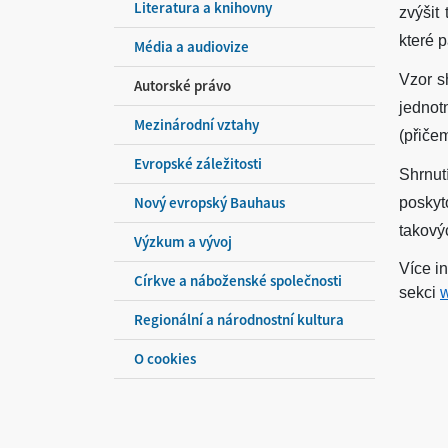
Literatura a knihovny
zvýšit
které 
Média a audiovize
Vzor s
Autorské právo
jednot
Mezinárodní vztahy
(přiče
Evropské záležitosti
Shrnu
Nový evropský Bauhaus
poskyt
takový
Výzkum a vývoj
Více i
Církve a náboženské společnosti
sekci
Regionální a národnostní kultura
O cookies