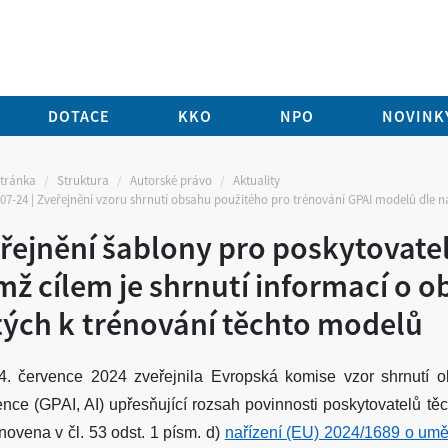
DOTACE
KKO
NPO
NOVINKY
stránka
Struktura
Autorské právo
Aktuality
07-24 | Zveřejnění vzoru shrnutí obsahu použitého pro trénování GPAI modelů dle na
řejnění šablony pro poskytovate
ímž cílem je shrnutí informací o 
tých k trénování těchto modelů
. července 2024 zveřejnila Evropská komise vzor shrnutí
o
gence (GPAI, AI)
upřesňující rozsah povinnosti
poskytovatelů tě
anovena v čl. 53 odst. 1 písm. d)
nařízení (EU) 2024/1689 o uměl