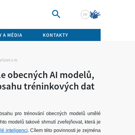
EN
Vyhledat
 A MÉDIA
KONTAKTY
řízení o AI
le obecných AI modelů,
obsahu tréninkových dat
bsahu pro trénování obecných modelů umělé
chto modelů takové shrnutí
zveřejňovat, která je
é inteligenci
. Cílem této povinnosti je zejména