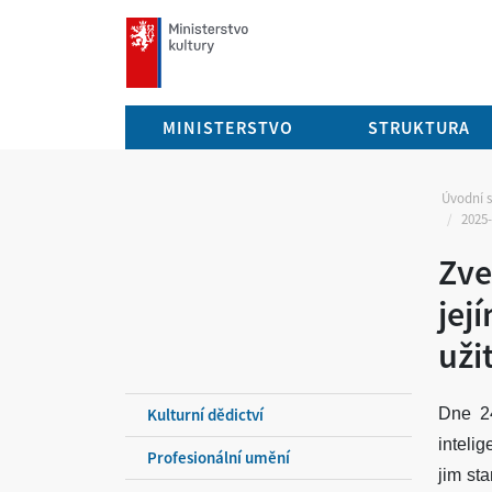
mkcr.cz
MINISTERSTVO
STRUKTURA
Úvodní 
2025-
Zve
jej
uži
Kulturní dědictví
Dne 24
inteli
Profesionální umění
jim st