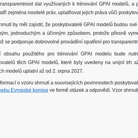
 transparentnost dat využívaných k trénování GPAI modelů, a
patří zejména nositelé práv, uplatňovat jejich práva vůči posky
hrnutí by měl zajistit, že poskytovatelé GPAI modelů budou své
ným, jednoduchým a účinným způsobem, protože přesně vymez
mž se podporuje dobrovolné provádění opatření pro transparentn
tí obsahu použitého pro trénování GPAI modelu bude nutn
ovatelů těch GPAI modelů, které byly uvedeny na unijní trh a
ch modelů uplatní až od 2. srpna 2027.
nformací o vzoru shrnutí a souvisejících povinnostech poskytova
webu Evropské komise
ve formě otázek a odpovědí. Vzor shrnut