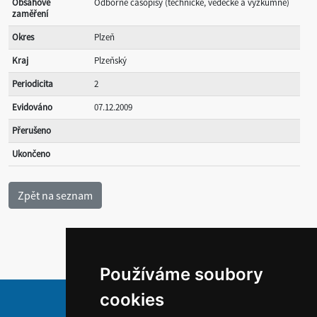
Obsahové
Odborné časopisy (technické, vědecké a výzkumné)
zaměření
Okres
Plzeň
Kraj
Plzeňský
Periodicita
2
Evidováno
07.12.2009
Přerušeno
Ukončeno
Používáme soubory
cookies