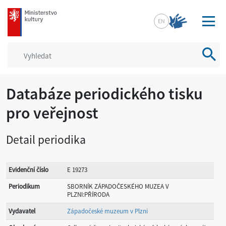
mkcr.cz
EN
Vyhled
Databáze periodického tisku
pro veřejnost
Detail periodika
Evidenční číslo
E 19273
Periodikum
SBORNÍK ZÁPADOČESKÉHO MUZEA V
PLZNI:PŘÍRODA
Vydavatel
Západočeské muzeum v Plzni