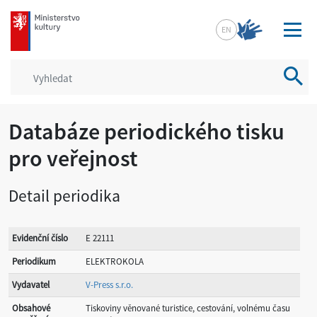
mkcr.cz
EN
Vyhled
Databáze periodického tisku
pro veřejnost
Detail periodika
Evidenční číslo
E 22111
Periodikum
ELEKTROKOLA
Vydavatel
V-Press s.r.o.
Obsahové
Tiskoviny věnované turistice, cestování, volnému času