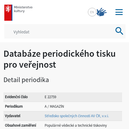
mkcr.cz
EN
Vyhled
Databáze periodického tisku
pro veřejnost
Detail periodika
Evidenční číslo
E 22759
Periodikum
A / MAGAZÍN
Vydavatel
Středisko společných činností AV ČR, v.v.i.
Obsahové zaměření
Populárně vědecké a technické tiskoviny