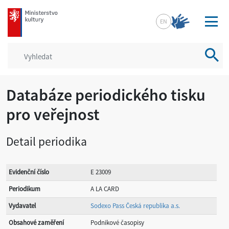
mkcr.cz
EN
Vyhled
Databáze periodického tisku
pro veřejnost
Detail periodika
Evidenční číslo
E 23009
Periodikum
A LA CARD
Vydavatel
Sodexo Pass Česká republika a.s.
Obsahové zaměření
Podnikové časopisy