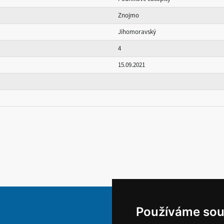
Znojmo
Jihomoravský
4
15.09.2021
Používáme sou