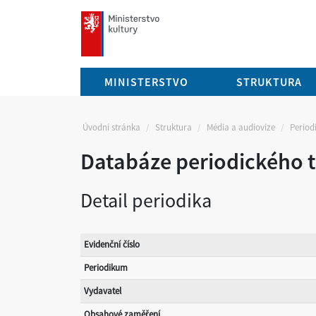
mkcr.cz
MINISTERSTVO
STRUKTURA
Úvodní stránka
Struktura
Média a audiovize
Periodi
Databáze periodického t
Detail periodika
Evidenční číslo
Periodikum
Vydavatel
Obsahové zaměření