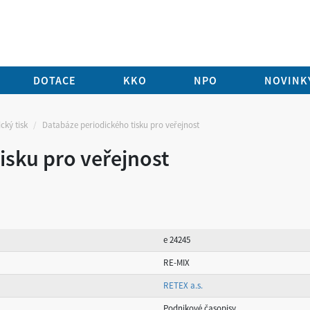
DOTACE
KKO
NPO
NOVINKY
cký tisk
Databáze periodického tisku pro veřejnost
isku pro veřejnost
e 24245
RE-MIX
RETEX a.s.
Podnikové časopisy