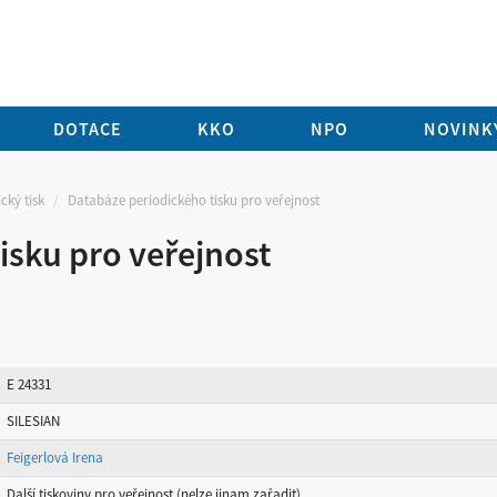
DOTACE
KKO
NPO
NOVINKY
cký tisk
Databáze periodického tisku pro veřejnost
isku pro veřejnost
E 24331
SILESIAN
Feigerlová Irena
Další tiskoviny pro veřejnost (nelze jinam zařadit)