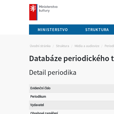
mkcr.cz
MINISTERSTVO
STRUKTURA
Úvodní stránka
Struktura
Média a audiovize
Periodi
Databáze periodického t
Detail periodika
Evidenční číslo
Periodikum
Vydavatel
Obsahové zaměření