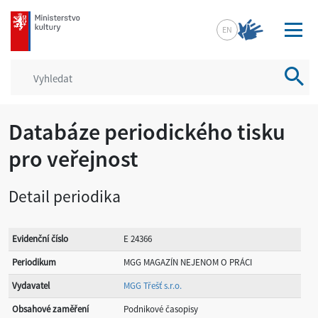
mkcr.cz
EN
Vyhled
Databáze periodického tisku
pro veřejnost
Detail periodika
Evidenční číslo
E 24366
Periodikum
MGG MAGAZÍN NEJENOM O PRÁCI
Vydavatel
MGG Třešť s.r.o.
Obsahové zaměření
Podnikové časopisy