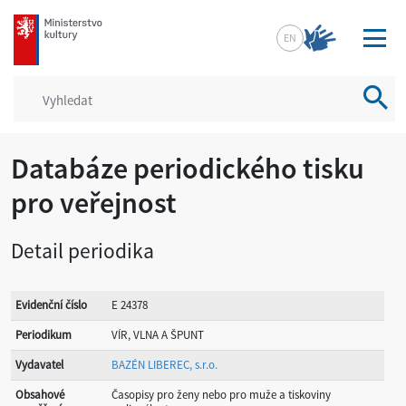
mkcr.cz
EN
Vyhled
Databáze periodického tisku
pro veřejnost
Detail periodika
Evidenční číslo
E 24378
Periodikum
VÍR, VLNA A ŠPUNT
Vydavatel
BAZÉN LIBEREC, s.r.o.
Obsahové
Časopisy pro ženy nebo pro muže a tiskoviny