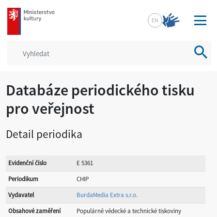
mkcr.cz
EN
Vyhled
Databáze periodického tisku
pro veřejnost
Detail periodika
Evidenční číslo
E 5361
Periodikum
CHIP
Vydavatel
BurdaMedia Extra s.r.o.
Obsahové zaměření
Populárně vědecké a technické tiskoviny