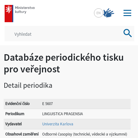
mkcr.cz
EN
Vyhled
Databáze periodického tisku
pro veřejnost
Detail periodika
Evidenční číslo
E 5607
Periodikum
LINGUISTICA PRAGENSIA
Vydavatel
Univerzita Karlova
Obsahové zaměření
Odborné časopisy (technické, vědecké a výzkumné)