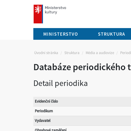
mkcr.cz
MINISTERSTVO
STRUKTURA
Úvodní stránka
Struktura
Média a audiovize
Periodi
Databáze periodického t
Detail periodika
Evidenční číslo
Periodikum
Vydavatel
Obsahové zaměření