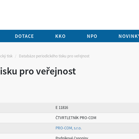
DOTACE
KKO
NPO
NOVINKY
cký tisk
Databáze periodického tisku pro veřejnost
isku pro veřejnost
E 11816
ČTVRTLETNÍK PRO-COM
PRO-COM, s.r.o.
Podnikové časopisy