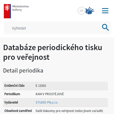
mkcr.cz
EN
Vyhled
Databáze periodického tisku
pro veřejnost
Detail periodika
Evidenční číslo
E 11910
Periodikum
KAM V PROSTĚJOVĚ
Vydavatel
STUDIO PN,s.r.o.
Obsahové zaměření
Další tiskoviny pro veřejnost (nelze jinam zařadit)