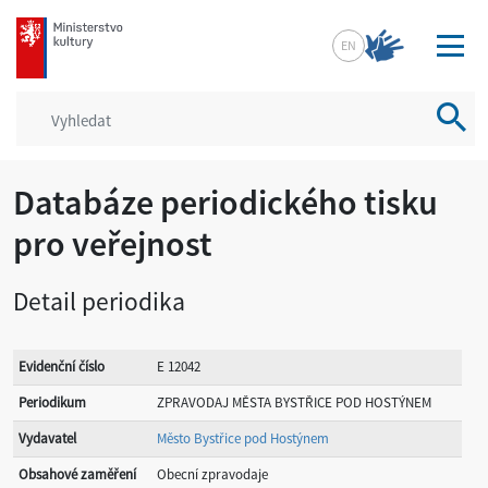
mkcr.cz
EN
Vyhled
Databáze periodického tisku
pro veřejnost
Detail periodika
Evidenční číslo
E 12042
Periodikum
ZPRAVODAJ MĚSTA BYSTŘICE POD HOSTÝNEM
Vydavatel
Město Bystřice pod Hostýnem
Obsahové zaměření
Obecní zpravodaje