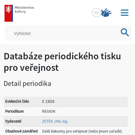
mkcr.cz
EN
Vyhled
Databáze periodického tisku
pro veřejnost
Detail periodika
Evidenční číslo
E 13024
Periodikum
REGION
Vydavatel
ZETĚK JAN, ing.
Obsahové zaměření
Další tiskoviny pro veřejnost (nelze jinam zařadit)