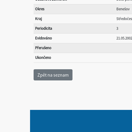
Okres
Benešov
Kraj
Středoče
Periodicita
3
Evidováno
21.05.200
Přerušeno
Ukončeno