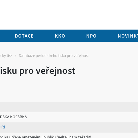
DOTACE
KKO
NPO
NOVINKY
cký tisk
Databáze periodického tisku pro veřejnost
isku pro veřejnost
DSKÁ KOCÁBKA
IŘÍ
iodika určená omezenému publiku (nelze jinam zařadit)