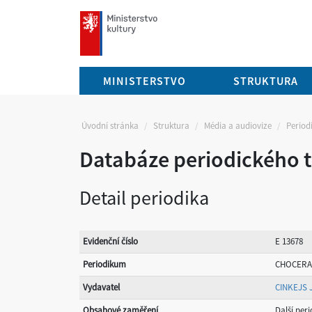
mkcr.cz
MINISTERSTVO
STRUKTURA
Úvodní stránka
Struktura
Média a audiovize
Periodi
Databáze periodického t
Detail periodika
Evidenční číslo
E 13678
Periodikum
CHOCERA
Vydavatel
CINKEJS J
Obsahové zaměření
Další per