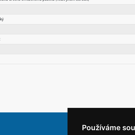
ský
2
Používáme sou