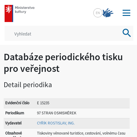
mkcr.cz
EN
Vyhled
Databáze periodického tisku
pro veřejnost
Detail periodika
Evidenční číslo
E 15235
Periodikum
97 STRAN OSMISMĚREK
Vydavatel
CYŘÍK ROSTISLAV, ING.
Obsahové
Tiskoviny věnované turistice, cestování, volnému času