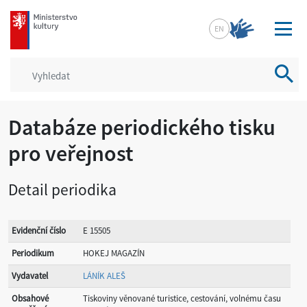
mkcr.cz
EN
Vyhled
Databáze periodického tisku
pro veřejnost
Detail periodika
Evidenční číslo
E 15505
Periodikum
HOKEJ MAGAZÍN
Vydavatel
LÁNÍK ALEŠ
Obsahové
Tiskoviny věnované turistice, cestování, volnému času