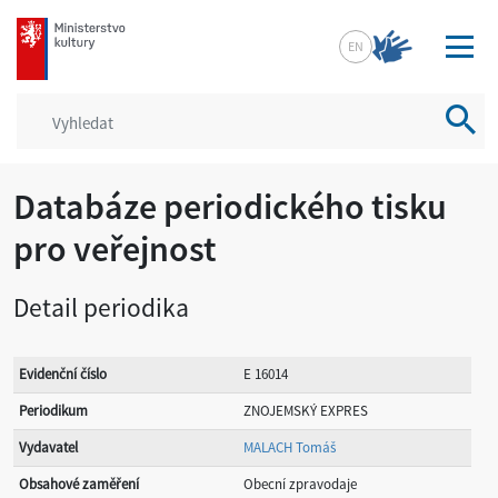
mkcr.cz
EN
Vyhled
Databáze periodického tisku
pro veřejnost
Detail periodika
Evidenční číslo
E 16014
Periodikum
ZNOJEMSKÝ EXPRES
Vydavatel
MALACH Tomáš
Obsahové zaměření
Obecní zpravodaje