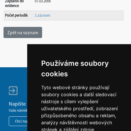
Zapsáno do
07.03.2008
evidence
Počet periodik
1 záznam
Používáme soubory
cookies
Tyto webové stránky používají
soubory cookies a další sledovací
nástroje s cílem vylepšení
Napište nám
uživatelského prostředí, zobrazení
Vaše náměty, komentáře, připomínky a dotazy nezůstanou bez odezvy.
přizpůsobeného obsahu a reklam,
Chci napsat MKČR
analýzy návštěvnosti webových
stránek a zjištění zdroje