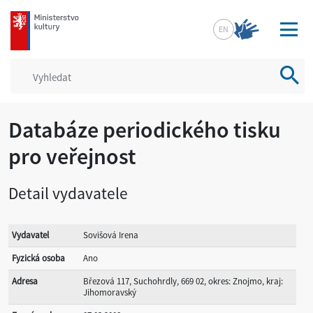
mkcr.cz
EN
Vyhled
Databáze periodického tisku
pro veřejnost
Detail vydavatele
Vydavatel
Sovišová Irena
Fyzická osoba
Ano
Adresa
Březová 117, Suchohrdly, 669 02, okres: Znojmo, kraj:
Jihomoravský