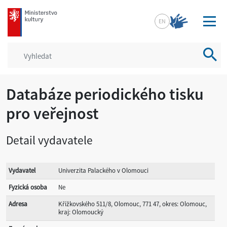
mkcr.cz
EN
Vyhled
Databáze periodického tisku
pro veřejnost
Detail vydavatele
Vydavatel
Univerzita Palackého v Olomouci
Fyzická osoba
Ne
Adresa
Křížkovského 511/8, Olomouc, 771 47, okres: Olomouc,
kraj: Olomoucký