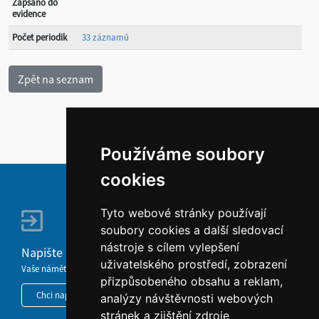
Zapsáno do
evidence
Počet periodik
33 záznamů
Používáme soubory
cookies
Tyto webové stránky používají
soubory cookies a další sledovací
nástroje s cílem vylepšení
Napište nám
uživatelského prostředí, zobrazení
Vaše náměty, komentáře, připomínky a dotazy nezůstanou bez odezvy.
přizpůsobeného obsahu a reklam,
Chci napsat MKČR
analýzy návštěvnosti webových
stránek a zjištění zdroje