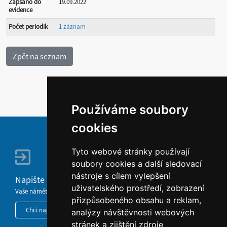
Zapsáno do
19.09.2022
evidence
Počet periodik
1 záznam
Používáme soubory
cookies
Tyto webové stránky používají
soubory cookies a další sledovací
nástroje s cílem vylepšení
Napište nám
uživatelského prostředí, zobrazení
Vaše náměty, komentáře, připomínky a dotazy nezůstanou bez odezvy.
přizpůsobeného obsahu a reklam,
Chci napsat MKČR
analýzy návštěvnosti webových
stránek a zjištění zdroje