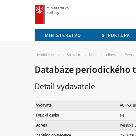
mkcr.cz
MINISTERSTVO
STRUKTURA
Úvodní stránka
Struktura
Média a audiovize
Periodi
Databáze periodického t
Detail vydavatele
Vydavatel
ACTIVA spo
Fyzická osoba
Ne
Adresa
Veselská 
Zapsáno do evidence
26.02.201