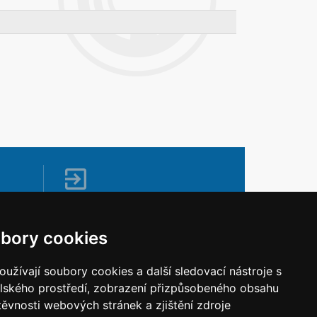
Napište nám
Vaše náměty, komentáře, připomínky a
bory cookies
dotazy nezůstanou bez odezvy.
Chci napsat MKČR
užívají soubory cookies a další sledovací nástroje s
elského prostředí, zobrazení přizpůsobeného obsahu
těvnosti webových stránek a zjištění zdroje