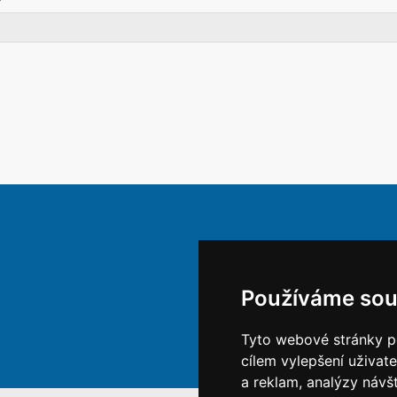
Používáme sou
Tyto webové stránky po
cílem vylepšení uživat
a reklam, analýzy návš