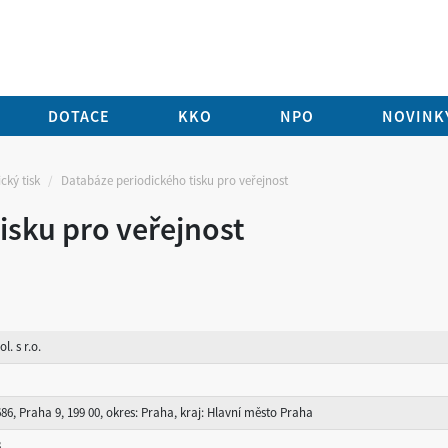
DOTACE
KKO
NPO
NOVINKY
cký tisk
Databáze periodického tisku pro veřejnost
isku pro veřejnost
l. s r.o.
686, Praha 9, 199 00, okres: Praha, kraj: Hlavní město Praha
3