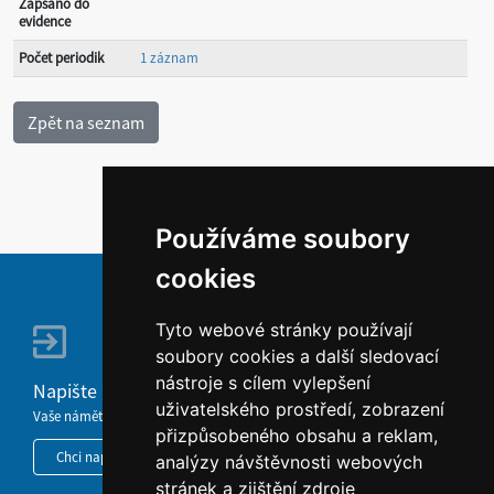
Zapsáno do
evidence
Počet periodik
1 záznam
Používáme soubory
cookies
Tyto webové stránky používají
soubory cookies a další sledovací
nástroje s cílem vylepšení
Napište nám
uživatelského prostředí, zobrazení
Vaše náměty, komentáře, připomínky a dotazy nezůstanou bez odezvy.
přizpůsobeného obsahu a reklam,
Chci napsat MKČR
analýzy návštěvnosti webových
stránek a zjištění zdroje