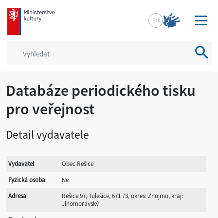
mkcr.cz
EN
Vyhled
Databáze periodického tisku
pro veřejnost
Detail vydavatele
Vydavatel
Obec Rešice
Fyzická osoba
Ne
Adresa
Rešice 97, Tulešice, 671 73, okres: Znojmo, kraj:
Jihomoravský