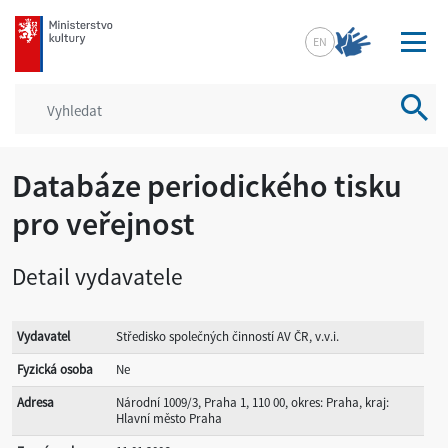
mkcr.cz
EN
Vyhled
Databáze periodického tisku
pro veřejnost
Detail vydavatele
Vydavatel
Středisko společných činností AV ČR, v.v.i.
Fyzická osoba
Ne
Adresa
Národní 1009/3, Praha 1, 110 00, okres: Praha, kraj:
Hlavní město Praha