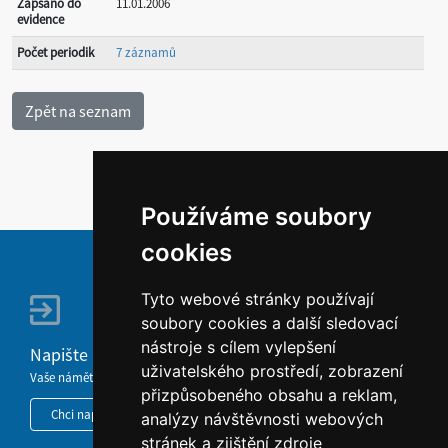
Zapsáno do
11.01.2006
evidence
Počet periodik
7 záznamů
Používáme soubory
cookies
Tyto webové stránky používají
soubory cookies a další sledovací
nástroje s cílem vylepšení
Napište nám
uživatelského prostředí, zobrazení
Vaše náměty, komentáře, připomínky a dotazy nezůstanou bez odezvy.
přizpůsobeného obsahu a reklam,
Chci napsat MKČR
analýzy návštěvnosti webových
stránek a zjištění zdroje