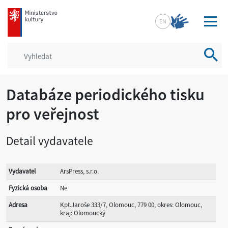
mkcr.cz
EN
Vyhled
Databáze periodického tisku
pro veřejnost
Detail vydavatele
Vydavatel
ArsPress, s.r.o.
Fyzická osoba
Ne
Adresa
Kpt.Jaroše 333/7, Olomouc, 779 00, okres: Olomouc,
kraj: Olomoucký