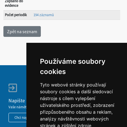
Zapsáno do
evidence
Počet periodik
194 záznamů
Používáme soubory
cookies
Tyto webové stránky používají
soubory cookies a další sledovací
nástroje s cílem vylepšení
Napište nám
uživatelského prostředí, zobrazení
Vaše náměty, komentáře, připomínky a dotazy nezůstanou bez odezvy.
přizpůsobeného obsahu a reklam,
Chci napsat MKČR
analýzy návštěvnosti webových
stránek a zjištění zdroje