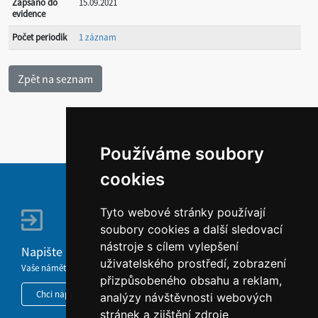
Zapsáno do
15.09.2021
evidence
Počet periodik
1 záznam
Používáme soubory
cookies
Tyto webové stránky používají
soubory cookies a další sledovací
nástroje s cílem vylepšení
Napište nám
uživatelského prostředí, zobrazení
Vaše náměty, komentáře, připomínky a dotazy nezůstanou bez odezvy.
přizpůsobeného obsahu a reklam,
Chci napsat MKČR
analýzy návštěvnosti webových
stránek a zjištění zdroje